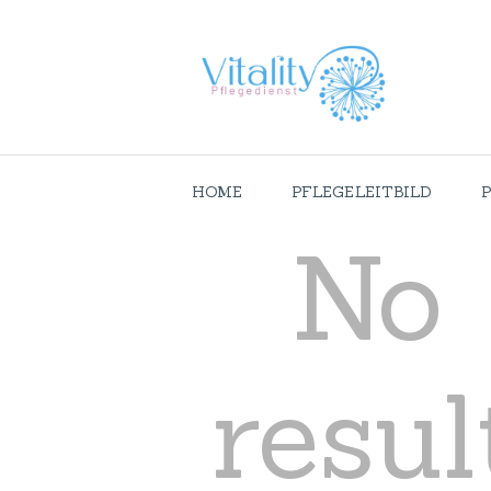
HOME
PFLEGELEITBILD
No
resul