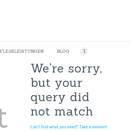
HOME
PFLEGELEITBIL
D
PFLEGELEISTU
PFLEGELEISTUNGEN
BLOG
NGEN
We're sorry,
but your
BLOG
query did
STELLENANGE
t
not match
BOTE
KONTAKT
Can't find what you need? Take a moment