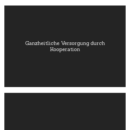
Ganzheitliche
Versorgung durch
Kooperation
Ganzheitliche Versorgung durch
Kooperation
Wir arbeiten eng mit Ärzten, Therapeuten und weiteren
Gesundheitseinrichtungen zusammen, um eine umfassende
und ganzheitliche Versorgung unserer Patienten zu
gewährleisten.
Eingehendes
Notfallmanagement