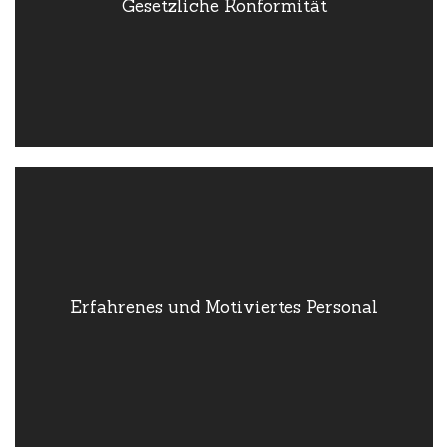
Gesetzliche Konformität
Sozialgesetzbuch (SGB V und SGB XI) und sind für die
Erbringung von ambulanten Pflegeleistungen zugelassen. Dies
garantiert, dass wir den höchsten Standards der Pflege
entsprechen.
Erfahrenes und
Motiviertes Personal
Erfahrenes und Motiviertes Personal
Unser Team besteht aus qualifizierten Pflegefachkräften,
Pflegehilfskräften und Betreuungskräften, die regelmäßig
geschult und weitergebildet werden. So sichern wir eine
kontinuierlich hohe Pflegequalität.