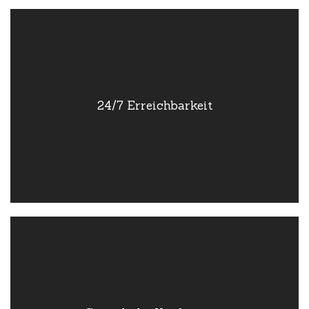
24/7 Erreichbarkeit
Nach einer Beratung können wir Pflegebedürftige sofort
24/7 Erreichbarkeit
aufnehmen. Unsere 24/7-Erreichbarkeit gewährleistet, dass
Sie jederzeit die benötigte Unterstützung ohne lange
Wartezeiten erhalten.
Gesetzliche Konformität
Wir erfüllen alle gesetzlichen Anforderungen gemäß dem