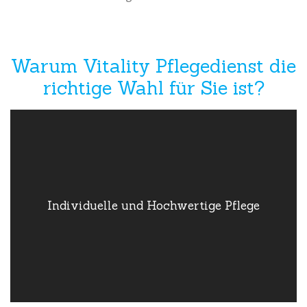
Warum Vitality Pflegedienst die
richtige Wahl für Sie ist?
Individuelle und
Hochwertige Pflege
Individuelle und Hochwertige Pflege
Wir bieten eine Pflege, die speziell auf die Bedürfnisse und
Wünsche unserer Kunden abgestimmt ist. Unser Ziel ist es, die
Lebensqualität unserer Patienten zu erhalten und zu
verbessern.