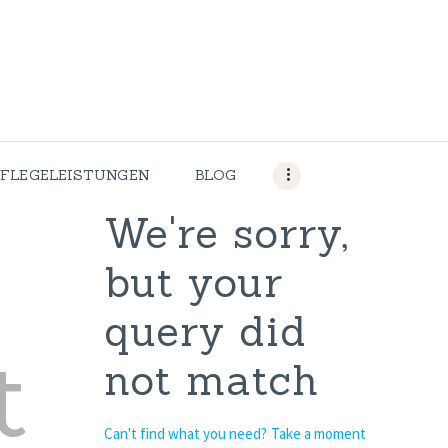
HOME
PFLEGELEITBIL
D
PFLEGELEISTU
PFLEGELEISTUNGEN
BLOG
NGEN
We're sorry,
but your
BLOG
query did
STELLENANGE
t
not match
BOTE
KONTAKT
Can't find what you need? Take a moment