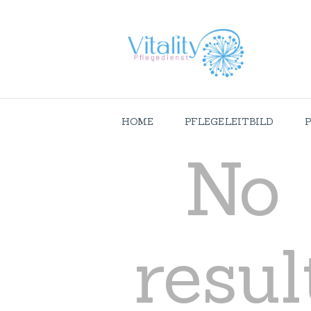
HOME
PFLEGELEITBILD
No
resul